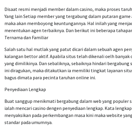
Disaat resmi menjadi member dalam casino, maka proses taru
Yang lain Setiap member yang tergabung dalam putaran game a
maka akan memboyong keuntungannya. Hal inilah yang menjadi d
menentukan agen terbaiknya. Dan berikut ini beberapa tahapan 
Ternama dan Familiar
Salah satu hal mutlak yang patut dicari dalam sebuah agen pen
kalangan bettor aktif. Apabila situs telah dikenali oelh banya
yang dimilikinya. Dan sebaliknya, sebaiknya hindari bergabung 
ini diragukan, maka ditakutkan ia memiliki tingkat layanan si
bagus dimata para pecinta taruhan online ini.
Penyediaan Lengkap
Buat sanggup menikmati bergabung dalam web yang populer saj
ialah mencari casino dengen penyediaan lengkap. Kata lengkap 
menyaksikan pada perkembangan masa kini maka website yang 
standar pada umumnya.