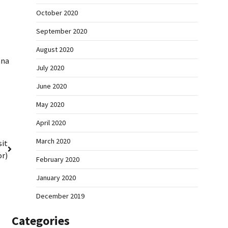
October 2020
September 2020
August 2020
ana
July 2020
June 2020
May 2020
April 2020
March 2020
sit
or)
February 2020
January 2020
December 2019
Categories