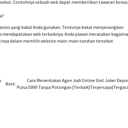
tersebut. Contohnya sebuah web dapat memberiikan tawaran bonus
a?
e casino yang bakal Anda gunakan. Tentunya bakal menyenangkan
da mendapatakan web terbaiknya. Anda piawai merasakan bagaim
tinya dalam memilih website main-main taruhan tersebut.
w
Cara Menentukan Agen Judi Online Slot Joker Depo
Next:
Pulsa 5000 Tanpa Potongan {Terbaik|Terpercaya|Tergac