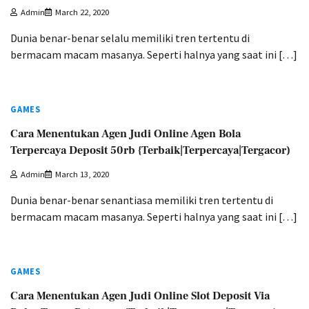
Admin
March 22, 2020
Dunia benar-benar selalu memiliki tren tertentu di
bermacam macam masanya. Seperti halnya yang saat ini […]
GAMES
Cara Menentukan Agen Judi Online Agen Bola
Terpercaya Deposit 50rb {Terbaik|Terpercaya|Tergacor)
Admin
March 13, 2020
Dunia benar-benar senantiasa memiliki tren tertentu di
bermacam macam masanya. Seperti halnya yang saat ini […]
GAMES
Cara Menentukan Agen Judi Online Slot Deposit Via