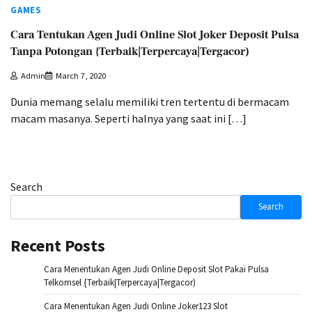
GAMES
Cara Tentukan Agen Judi Online Slot Joker Deposit Pulsa
Tanpa Potongan {Terbaik|Terpercaya|Tergacor)
Admin
March 7, 2020
Dunia memang selalu memiliki tren tertentu di bermacam
macam masanya. Seperti halnya yang saat ini […]
Search
Search
Recent Posts
Cara Menentukan Agen Judi Online Deposit Slot Pakai Pulsa
Telkomsel {Terbaik|Terpercaya|Tergacor)
Cara Menentukan Agen Judi Online Joker123 Slot