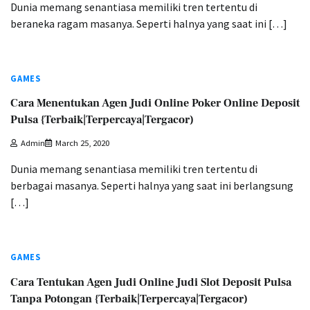
Dunia memang senantiasa memiliki tren tertentu di
beraneka ragam masanya. Seperti halnya yang saat ini […]
GAMES
Cara Menentukan Agen Judi Online Poker Online Deposit
Pulsa {Terbaik|Terpercaya|Tergacor)
Admin
March 25, 2020
Dunia memang senantiasa memiliki tren tertentu di
berbagai masanya. Seperti halnya yang saat ini berlangsung
[…]
GAMES
Cara Tentukan Agen Judi Online Judi Slot Deposit Pulsa
Tanpa Potongan {Terbaik|Terpercaya|Tergacor)