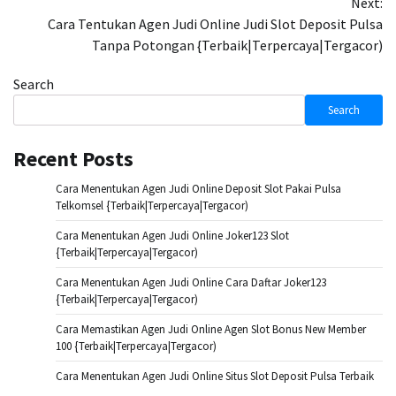
Next:
Cara Tentukan Agen Judi Online Judi Slot Deposit Pulsa
Tanpa Potongan {Terbaik|Terpercaya|Tergacor)
Search
Search
Recent Posts
Cara Menentukan Agen Judi Online Deposit Slot Pakai Pulsa
Telkomsel {Terbaik|Terpercaya|Tergacor)
Cara Menentukan Agen Judi Online Joker123 Slot
{Terbaik|Terpercaya|Tergacor)
Cara Menentukan Agen Judi Online Cara Daftar Joker123
{Terbaik|Terpercaya|Tergacor)
Cara Memastikan Agen Judi Online Agen Slot Bonus New Member
100 {Terbaik|Terpercaya|Tergacor)
Cara Menentukan Agen Judi Online Situs Slot Deposit Pulsa Terbaik