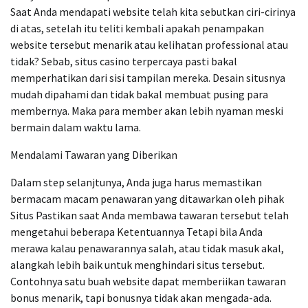
Saat Anda mendapati website telah kita sebutkan ciri-cirinya
di atas, setelah itu teliti kembali apakah penampakan
website tersebut menarik atau kelihatan professional atau
tidak? Sebab, situs casino terpercaya pasti bakal
memperhatikan dari sisi tampilan mereka. Desain situsnya
mudah dipahami dan tidak bakal membuat pusing para
membernya. Maka para member akan lebih nyaman meski
bermain dalam waktu lama.
Mendalami Tawaran yang Diberikan
Dalam step selanjtunya, Anda juga harus memastikan
bermacam macam penawaran yang ditawarkan oleh pihak
Situs Pastikan saat Anda membawa tawaran tersebut telah
mengetahui beberapa Ketentuannya Tetapi bila Anda
merawa kalau penawarannya salah, atau tidak masuk akal,
alangkah lebih baik untuk menghindari situs tersebut.
Contohnya satu buah website dapat memberiikan tawaran
bonus menarik, tapi bonusnya tidak akan mengada-ada.