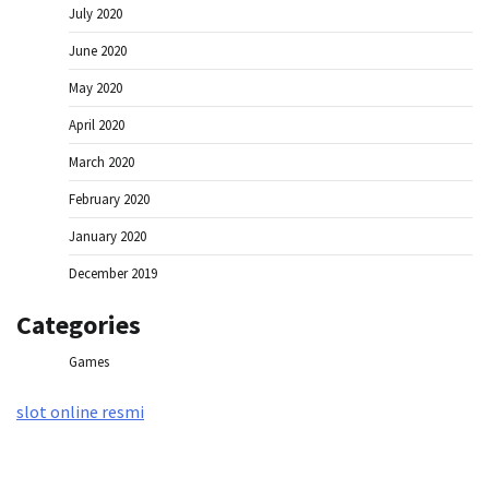
July 2020
June 2020
May 2020
April 2020
March 2020
February 2020
January 2020
December 2019
Categories
Games
slot online resmi