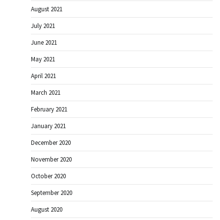
August 2021
July 2021
June 2021
May 2021
April 2021
March 2021
February 2021
January 2021
December 2020
November 2020
October 2020
September 2020
August 2020