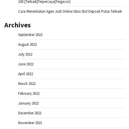
100 {Terbaik|Terpercaya|Tergacor)
Cara Menentukan Agen Judi Online Situs Slot Deposit Pulsa Terbaik
Archives
September 2022
August 2022
July 2022
June 2022
April 2022
March 2022
February 2022
January 2022
December 2021
November 2021