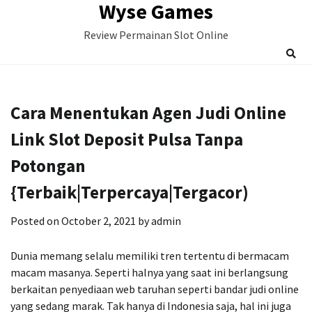
Wyse Games
Skip
to
Review Permainan Slot Online
content
Cara Menentukan Agen Judi Online
Link Slot Deposit Pulsa Tanpa
Potongan
{Terbaik|Terpercaya|Tergacor)
Posted on
October 2, 2021
by
admin
Dunia memang selalu memiliki tren tertentu di bermacam
macam masanya. Seperti halnya yang saat ini berlangsung
berkaitan penyediaan web taruhan seperti bandar judi online
yang sedang marak. Tak hanya di Indonesia saja, hal ini juga