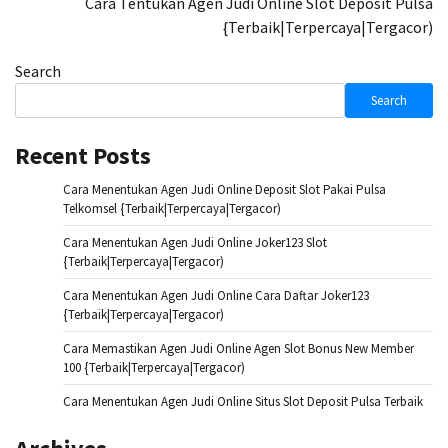
Cara Tentukan Agen Judi Online Slot Deposit Pulsa
{Terbaik|Terpercaya|Tergacor)
Search
Search
Recent Posts
Cara Menentukan Agen Judi Online Deposit Slot Pakai Pulsa
Telkomsel {Terbaik|Terpercaya|Tergacor)
Cara Menentukan Agen Judi Online Joker123 Slot
{Terbaik|Terpercaya|Tergacor)
Cara Menentukan Agen Judi Online Cara Daftar Joker123
{Terbaik|Terpercaya|Tergacor)
Cara Memastikan Agen Judi Online Agen Slot Bonus New Member
100 {Terbaik|Terpercaya|Tergacor)
Cara Menentukan Agen Judi Online Situs Slot Deposit Pulsa Terbaik