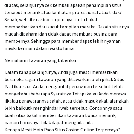
di atas, selanjutnya cek kembali apakah penampilan situs
tersebut menarik atau kelihatan professional atau tidak?
Sebab, website casino terpercaya tentu bakal
memperhatikan dari sudut tampilan mereka. Desain situsnya
mudah dipahami dan tidak dapat membuat pusing para
membernya. Sehingga para member dapat lebih nyaman
meski bermain dalam waktu lama.
Memahami Tawaran yang Diberikan
Dalam tahap selanjtunya, Anda juga mesti memastikan
beraneka ragam tawaran yang ditawarkan oleh pihak Situs
Pastikan saat Anda mengambil penawaran tersebut telah
mengetahui beberapa Syaratnya Tetapi kalau Anda merawa
jikalau penawarannya salah, atau tidak masuk akal, alangkah
lebih baik utk menghindari web tersebut. Contohnya satu
buah situs bakal memberiikan tawaran bonus menarik,
namun bonusnya tidak dapat mengada-ada.
Kenapa Mesti Main Pada Situs Casino Online Terpercaya?