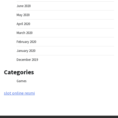
June 2020
May 2020
April 2020
March 2020
February 2020
January 2020
December 2019
Categories
Games
slot online resmi