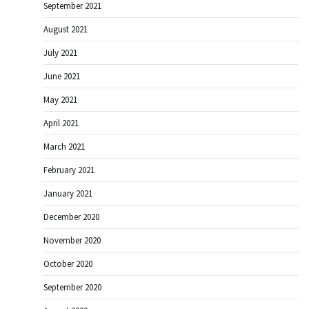
September 2021
August 2021
July 2021
June 2021
May 2021
April 2021
March 2021
February 2021
January 2021
December 2020
November 2020
October 2020
September 2020