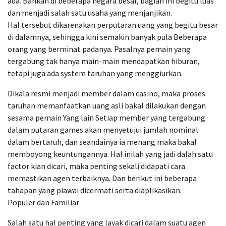
ada. Bahkan di beberapa negara besar, bagian ini begitu luas
dan menjadi salah satu usaha yang menjanjikan.
Hal tersebut dikarenakan perputaran uang yang begitu besar
di dalamnya, sehingga kini semakin banyak pula Beberapa
orang yang berminat padanya. Pasalnya pemain yang
tergabung tak hanya main-main mendapatkan hiburan,
tetapi juga ada system taruhan yang menggiurkan.
Dikala resmi menjadi member dalam casino, maka proses
taruhan memanfaatkan uang asli bakal dilakukan dengan
sesama pemain Yang lain Setiap member yang tergabung
dalam putaran games akan menyetujui jumlah nominal
dalam bertaruh, dan seandainya ia menang maka bakal
memboyong keuntungannya. Hal inilah yang jadi dalah satu
factor kian dicari, maka penting sekali didapati cara
memastikan agen terbaiknya. Dan berikut ini beberapa
tahapan yang piawai dicermati serta diaplikasikan.
Populer dan Familiar
Salah satu hal penting yang layak dicari dalam suatu agen