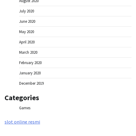
August 2020
July 2020
June 2020
May 2020
April 2020
March 2020
February 2020
January 2020
December 2019
Categories
Games
slot online resmi