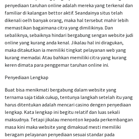
penyediaan taruhan online adalah mereka yang terkenal dan
familiar di kalangan bettor aktif. Seandainya situs telah
dikenali oelh banyak orang, maka hal tersebut mahir lebih
memastikan bagaimana citra yang dimilikinya. Dan
sebaliknya, sebaiknya hindari bergabung sengan website judi
online yang kurang anda kenal. Jikalau hal ini diragukan,
maka ditakutkan ia memiliki tingkat pelayanan web yang
kurang memadai. Atau bahkan memiliki citra yang kurang
keren dimata para penggemar taruhan online ini.
Penyediaan Lengkap
Buat bisa menikmati bergabung dalam website yang
ternama saja tidak cukup, tentunya langkah setelah itu yang
harus ditentukan adalah mencari casino dengen penyediaan
lengkap. Kata lengkap ini begitu relatif dan luas sekali
maksudnya. Tetapi jikalau menonton kepada perkembangan
masa kini maka website yang dimaksud mesti memiliki
beragam pelayanan penyediaan sesuai standar pada