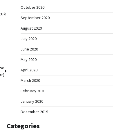
October 2020
tuk
September 2020
August 2020
July 2020
June 2020
May 2020
lsa
April 2020
or)
March 2020
February 2020
January 2020
December 2019
Categories