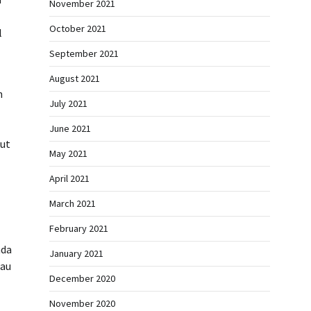
November 2021
October 2021
l
September 2021
August 2021
n
July 2021
June 2021
but
May 2021
April 2021
March 2021
February 2021
nda
January 2021
tau
December 2020
November 2020