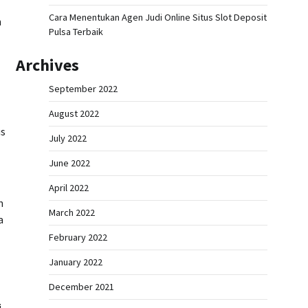
Cara Menentukan Agen Judi Online Situs Slot Deposit
n
Pulsa Terbaik
Archives
September 2022
August 2022
us
July 2022
June 2022
April 2022
n
March 2022
a
February 2022
January 2022
December 2021
i