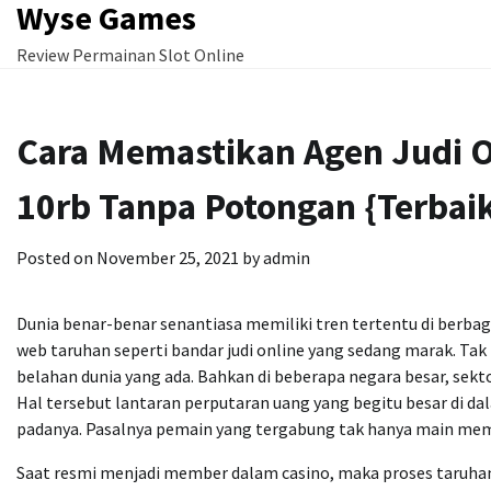
Wyse Games
Skip
to
Review Permainan Slot Online
content
Cara Memastikan Agen Judi O
10rb Tanpa Potongan {Terbaik
Posted on
November 25, 2021
by
admin
Dunia benar-benar senantiasa memiliki tren tertentu di berbaga
web taruhan seperti bandar judi online yang sedang marak. Tak h
belahan dunia yang ada. Bahkan di beberapa negara besar, sekto
Hal tersebut lantaran perputaran uang yang begitu besar di d
padanya. Pasalnya pemain yang tergabung tak hanya main memp
Saat resmi menjadi member dalam casino, maka proses taruha