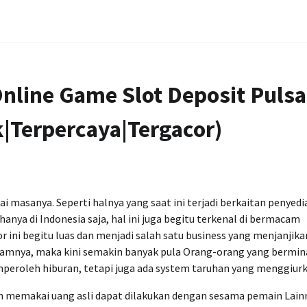
nline Game Slot Deposit Pulsa
|Terpercaya|Tergacor)
i masanya. Seperti halnya yang saat ini terjadi berkaitan penyed
anya di Indonesia saja, hal ini juga begitu terkenal di bermacam
r ini begitu luas dan menjadi salah satu business yang menjanjika
alamnya, maka kini semakin banyak pula Orang-orang yang bermin
eroleh hiburan, tetapi juga ada system taruhan yang menggiurk
n memakai uang asli dapat dilakukan dengan sesama pemain Lain